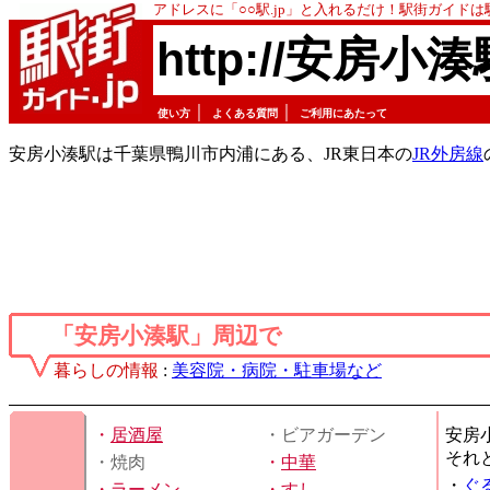
アドレスに「○○駅.jp」と入れるだけ！駅街ガイド
http://安房小湊
｜
｜
使い方
よくある質問
ご利用にあたって
安房小湊駅は千葉県鴨川市内浦にある、JR東日本の
JR外房線
「安房小湊駅」周辺で
暮らしの情報
:
美容院・病院・駐車場など
・
居酒屋
・ビアガーデン
安房
それ
・焼肉
・
中華
・
ぐ
・
ラーメン
・
すし