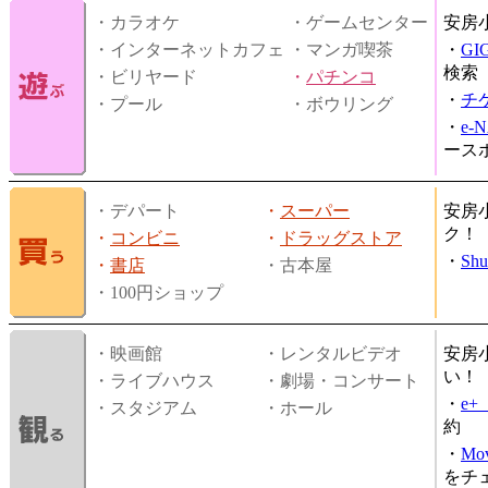
・カラオケ
・ゲームセンター
安房
・インターネットカフェ
・マンガ喫茶
・
GI
検索
・ビリヤード
・
パチンコ
・
チ
・プール
・ボウリング
・
e-
ース
・デパート
・
スーパー
安房
ク！
・
コンビニ
・
ドラッグストア
・
Shu
・
書店
・古本屋
・100円ショップ
・映画館
・レンタルビデオ
安房
い！
・ライブハウス
・劇場・コンサート
・
e
・スタジアム
・ホール
約
・
Mov
をチ