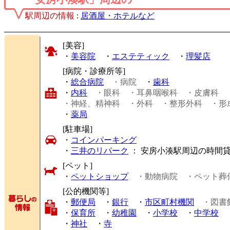
駅周辺の情報
:
居酒屋・ホテルなど
[美容]
・
美容院
・
エステティック
・
理髪店
[病院・診療所等]
・
総合病院
・病院
・
歯科
・
内科
・眼科
・耳鼻咽喉科
・皮膚科
・神経、精神科
・外科
・整形外科
・形
・
薬局
[駐車場]
・
コインパーキング
・
三井のリパーク
： 安房小湊駅周辺の時間
[ペット]
・
ペットショップ
・動物病院
・ペット葬
[公的機関等]
・
郵便局
・
銀行
・
市区町村機関
・図書
・
保育所
・
幼稚園
・
小学校
・
中学校
・
神社
・
寺