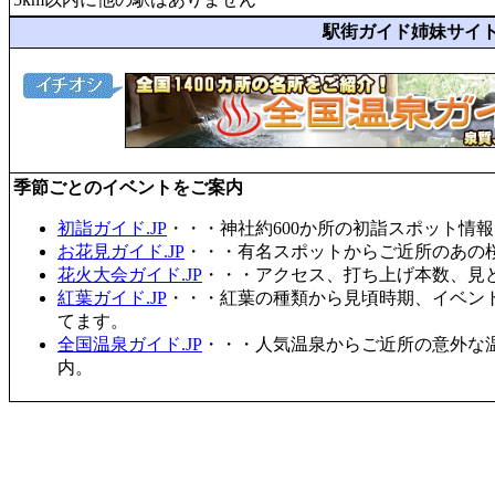
駅街ガイド姉妹サイ
季節ごとのイベントをご案内
初詣ガイド.JP
・・・神社約600か所の初詣スポット情
お花見ガイド.JP
・・・有名スポットからご近所のあの桜
花火大会ガイド.JP
・・・アクセス、打ち上げ本数、見
紅葉ガイド.JP
・・・紅葉の種類から見頃時期、イベン
てます。
全国温泉ガイド.JP
・・・人気温泉からご近所の意外な
内。