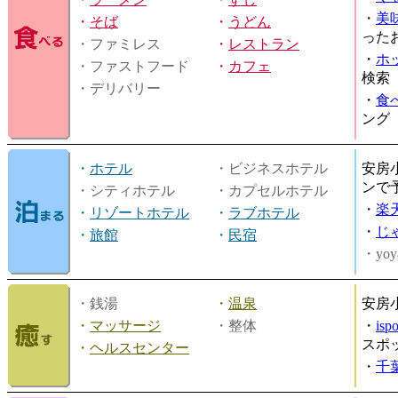
・
美
・
そば
・
うどん
った
・ファミレス
・
レストラン
・
ホ
・ファストフード
・
カフェ
検索
・デリバリー
・
食
ング
・
ホテル
・ビジネスホテル
安房
ンで
・シティホテル
・カプセルホテル
・
楽
・
リゾートホテル
・
ラブホテル
・
じ
・
旅館
・
民宿
・yoy
・銭湯
・
温泉
安房
・
マッサージ
・整体
・
is
スポ
・
ヘルスセンター
・
千