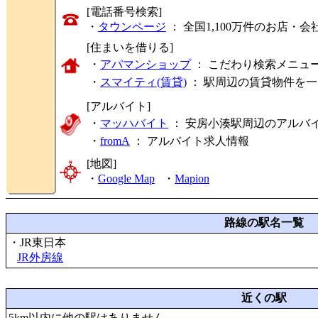
[電話番号検索]
・
タウンページ
： 全国1,100万件のお店
[住まいを借りる]
・
アパマンショップ
： こだわり検索メニュ
・
スマイティ(賃貸)
： 駅周辺の賃貸物件を
[アルバイト]
・
マッハバイト
： 安房小湊駅周辺のアルバ
・
fromA
：
アルバイト求人情報
[地図]
・
Google Map
・
Mapion
路線の駅名一覧
・JR東日本
JR外房線
近くの駅
5km以内に他の駅はありません