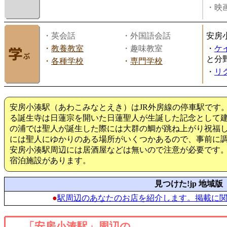
・映画
・英会話
・外国語会話
安房
・
教養教室
・趣味教室
・
ケ
と分
・
各種学校
・
専門学校
・
リ
安房小湊駅（あわこみなとえき）はJR外房線の停車駅です
る誕生寺は日蓮宗を開いた日蓮聖人が生誕した記念として
の浦では聖人が誕生した際には大群の鯛が跳ね上がり祝福
には聖人にゆかりのある場所がいくつかあるので、事前に
安房小湊駅周辺には居酒屋などは無いので注意が必要です。
宿泊施設があります。
見つけた!jp 地域版
●
駅周辺のあなたのお店を紹介します。掲載に
「安房小湊駅」周辺の